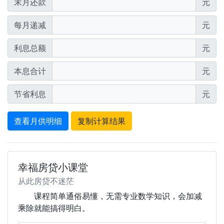
末月还款
元
每月递减
元
利息总额
元
本息合计
元
节省利息
元
查看月供明细
复制计算结果
幸福房贷小课堂
从此房贷不迷茫
课程简单通俗易懂，无需专业数学知识，会加减
乘除就能搞得明白。