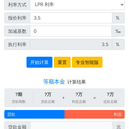
利率方式
报价利率
%
加减基数
‱
执行利率
%
开始计算
重置
专业智能版
等额本金
计算结果
?期
?万
?万
?万
+
=
贷款期数
贷款总额
利息总额
还款总额
贷款
利息
贷款金额
元