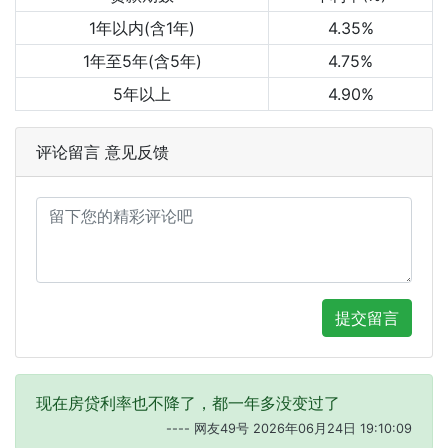
1年以内(含1年)
4.35%
1年至5年(含5年)
4.75%
5年以上
4.90%
评论留言 意见反馈
提交留言
现在房贷利率也不降了，都一年多没变过了
---- 网友49号 2026年06月24日 19:10:09