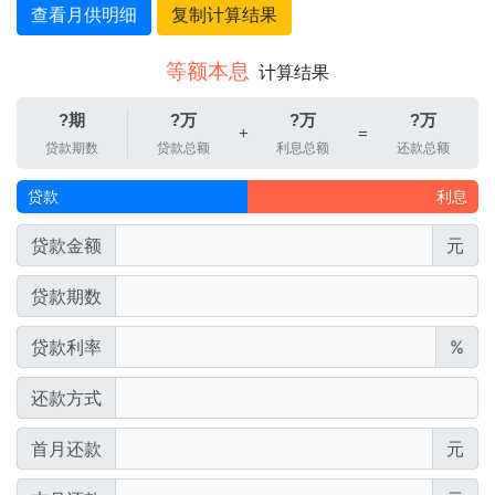
查看月供明细
复制计算结果
等额本息
计算结果
?期
?万
?万
?万
+
=
贷款期数
贷款总额
利息总额
还款总额
贷款
利息
贷款金额
元
贷款期数
贷款利率
%
还款方式
首月还款
元