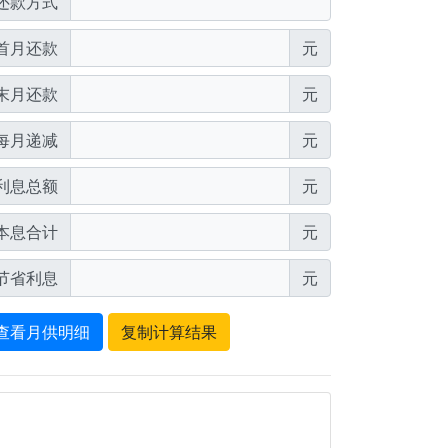
还款方式
首月还款
元
末月还款
元
每月递减
元
利息总额
元
本息合计
元
节省利息
元
查看月供明细
复制计算结果