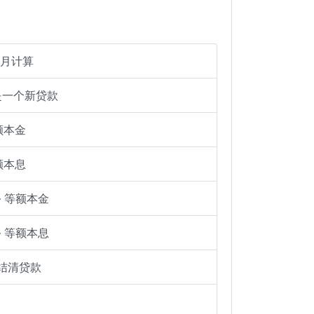
按月计算
是一个新贷款
额本金
额本息
 等额本金
 等额本息
 结清贷款