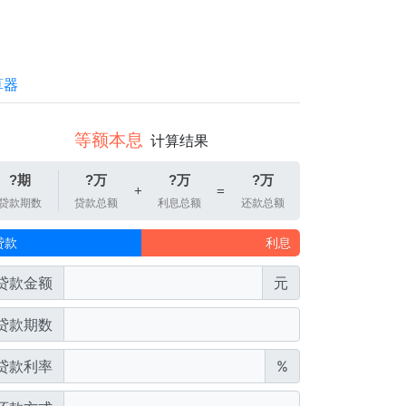
算器
等额本息
计算结果
?期
?万
?万
?万
+
=
贷款期数
贷款总额
利息总额
还款总额
贷款
利息
贷款金额
元
贷款期数
贷款利率
%