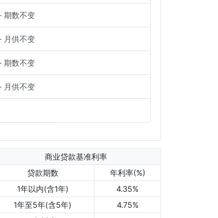
– 期数不变
– 月供不变
– 期数不变
– 月供不变
商业贷款基准利率
贷款期数
年利率(%)
1年以内(含1年)
4.35%
1年至5年(含5年)
4.75%